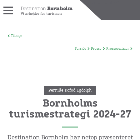
[wpdreams_ajaxsearchlite_results id=1 element="div"]
Tilbage
Forside
Presse
Presseomtaler
Pernille Kofod Lydolph
Bornholms
turismestrategi 2024-27
Destination Bornholm har netop præsenteret